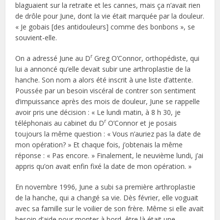
blaguaient sur la retraite et les cannes, mais ça n’avait rien
de drôle pour June, dont la vie était marquée par la douleur.
« Je gobais [des antidouleurs] comme des bonbons », se
souvient-elle.
r
On a adressé June au D
Greg O’Connor, orthopédiste, qui
lui a annoncé qu’elle devait subir une arthroplastie de la
hanche. Son nom a alors été inscrit à une liste d’attente.
Poussée par un besoin viscéral de contrer son sentiment
d’impuissance après des mois de douleur, June se rappelle
avoir pris une décision : « Le lundi matin, à 8 h 30, je
r
téléphonais au cabinet du D
O’Connor et je posais
toujours la même question : « Vous n’auriez pas la date de
mon opération? » Et chaque fois, j’obtenais la même
réponse : « Pas encore. » Finalement, le neuvième lundi, j’ai
appris qu’on avait enfin fixé la date de mon opération. »
En novembre 1996, June a subi sa première arthroplastie
de la hanche, qui a changé sa vie. Dès février, elle voguait
avec sa famille sur le voilier de son frère. Même si elle avait
besoin d’aide pour monter à bord, être là était une