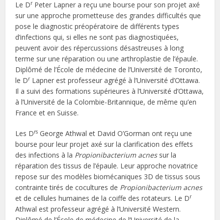
r
Le D
Peter Lapner a reçu une bourse pour son projet axé
sur une approche prometteuse des grandes difficultés que
pose le diagnostic préopératoire de différents types
d’infections qui, si elles ne sont pas diagnostiquées,
peuvent avoir des répercussions désastreuses à long
terme sur une réparation ou une arthroplastie de l’épaule.
Diplômé de l’École de médecine de l’Université de Toronto,
r
le D
Lapner est professeur agrégé à l’Université d’Ottawa.
Il a suivi des formations supérieures à l’Université d’Ottawa,
à l’Université de la Colombie-Britannique, de même qu’en
France et en Suisse.
rs
Les D
George Athwal et David O’Gorman ont reçu une
bourse pour leur projet axé sur la clarification des effets
des infections à la
Propionibacterium acnes
sur la
réparation des tissus de l’épaule. Leur approche novatrice
repose sur des modèles biomécaniques 3D de tissus sous
contrainte tirés de cocultures de
Propionibacterium acnes
r
et de cellules humaines de la coiffe des rotateurs. Le D
Athwal est professeur agrégé à l’Université Western.
Diplômé de l’École de médecine de l’Université de la